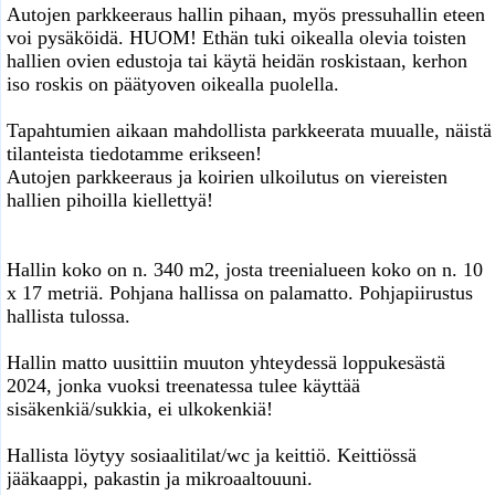
Autojen parkkeeraus hallin pihaan, myös pressuhallin eteen
voi pysäköidä. HUOM! Ethän tuki oikealla olevia toisten
hallien ovien edustoja tai käytä heidän roskistaan, kerhon
iso roskis on päätyoven oikealla puolella.
Tapahtumien aikaan mahdollista parkkeerata muualle, näistä
tilanteista tiedotamme erikseen!
Autojen parkkeeraus ja koirien ulkoilutus on viereisten
hallien pihoilla kiellettyä!
Hallin koko on n. 340 m2, josta treenialueen koko on n. 10
x 17 metriä. Pohjana hallissa on palamatto. Pohjapiirustus
hallista tulossa.
Hallin matto uusittiin muuton yhteydessä loppukesästä
2024, jonka vuoksi treenatessa tulee käyttää
sisäkenkiä/sukkia, ei ulkokenkiä!
Hallista löytyy sosiaalitilat/wc ja keittiö. Keittiössä
jääkaappi, pakastin ja mikroaaltouuni.