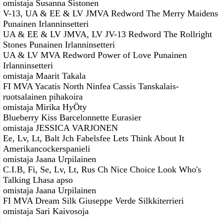
omistaja Susanna Sistonen
V-13, UA & EE & LV JMVA Redword The Merry Maidens
Punainen Irlanninsetteri
UA & EE & LV JMVA, LV JV-13 Redword The Rollright
Stones Punainen Irlanninsetteri
UA & LV MVA Redword Power of Love Punainen
Irlanninsetteri
omistaja Maarit Takala
FI MVA Yacatis North Ninfea Cassis Tanskalais-
ruotsalainen pihakoira
omistaja Mirika HyÖty
Blueberry Kiss Barcelonnette Eurasier
omistaja JESSICA VARJONEN
Ee, Lv, Lt, Balt Jch Fabelsfee Lets Think About It
Amerikancockerspanieli
omistaja Jaana Urpilainen
C.I.B, Fi, Se, Lv, Lt, Rus Ch Nice Choice Look Who's
Talking Lhasa apso
omistaja Jaana Urpilainen
FI MVA Dream Silk Giuseppe Verde Silkkiterrieri
omistaja Sari Kaivosoja