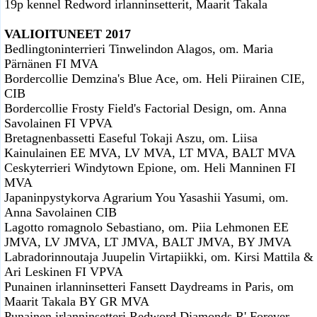
19p kennel Redword irlanninsetterit, Maarit Takala
VALIOITUNEET 2017
Bedlingtoninterrieri Tinwelindon Alagos, om. Maria
Pärnänen FI MVA
Bordercollie Demzina's Blue Ace, om. Heli Piirainen CIE,
CIB
Bordercollie Frosty Field's Factorial Design, om. Anna
Savolainen FI VPVA
Bretagnenbassetti Easeful Tokaji Aszu, om. Liisa
Kainulainen EE MVA, LV MVA, LT MVA, BALT MVA
Ceskyterrieri Windytown Epione, om. Heli Manninen FI
MVA
Japaninpystykorva Agrarium You Yasashii Yasumi, om.
Anna Savolainen CIB
Lagotto romagnolo Sebastiano, om. Piia Lehmonen EE
JMVA, LV JMVA, LT JMVA, BALT JMVA, BY JMVA
Labradorinnoutaja Juupelin Virtapiikki, om. Kirsi Mattila &
Ari Leskinen FI VPVA
Punainen irlanninsetteri Fansett Daydreams in Paris, om
Maarit Takala BY GR MVA
Punainen irlanninsetteri Redword Diamonds R' Forever,