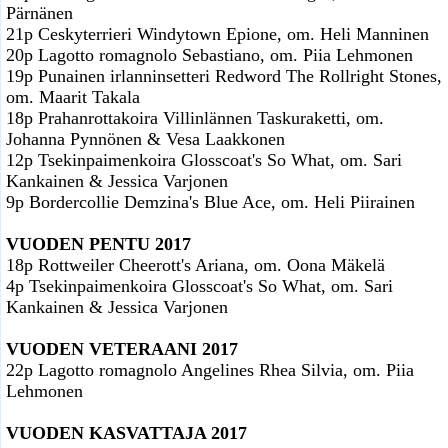
Pärnänen
21p Ceskyterrieri Windytown Epione, om. Heli Manninen
20p Lagotto romagnolo Sebastiano, om. Piia Lehmonen
19p Punainen irlanninsetteri Redword The Rollright Stones,
om. Maarit Takala
18p Prahanrottakoira Villinlännen Taskuraketti, om.
Johanna Pynnönen & Vesa Laakkonen
12p Tsekinpaimenkoira Glosscoat's So What, om. Sari
Kankainen & Jessica Varjonen
9p Bordercollie Demzina's Blue Ace, om. Heli Piirainen
VUODEN PENTU 2017
18p Rottweiler Cheerott's Ariana, om. Oona Mäkelä
4p Tsekinpaimenkoira Glosscoat's So What, om. Sari
Kankainen & Jessica Varjonen
VUODEN VETERAANI 2017
22p Lagotto romagnolo Angelines Rhea Silvia, om. Piia
Lehmonen
VUODEN KASVATTAJA 2017