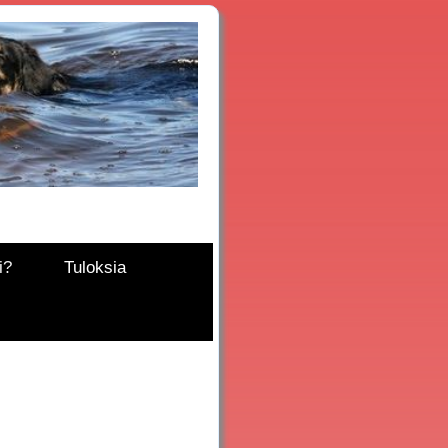
i?
Tuloksia