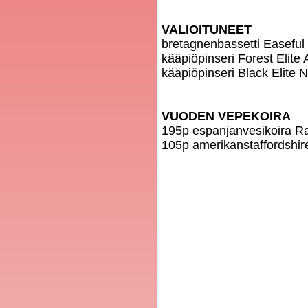
VALIOITUNEET
bretagnenbassetti Easeful
kääpiöpinseri Forest Eli
kääpiöpinseri Black Elite
VUODEN VEPEKOIRA
195p espanjanvesikoira Ra
105p amerikanstaffordshire