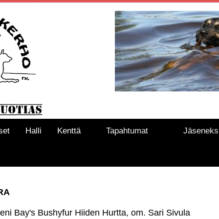
set
Halli
Kenttä
Tapahtumat
Jäseneks
RA
eni Bay's Bushyfur Hiiden Hurtta, om. Sari Sivula