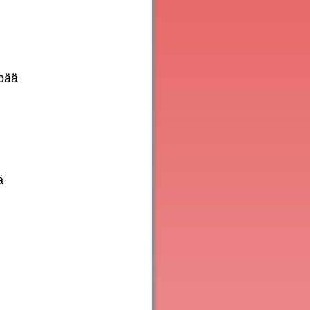
npää
ä