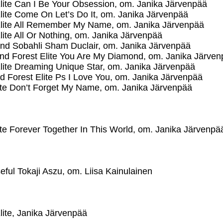
Elite Can I Be Your Obsession, om. Janika Järvenpää
Elite Come On Let’s Do It, om. Janika Järvenpää
 Elite All Remember My Name, om. Janika Järvenpää
lite All Or Nothing, om. Janika Järvenpää
and Sobahli Sham Duclair, om. Janika Järvenpää
nd Forest Elite You Are My Diamond, om. Janika Järve
Elite Dreaming Unique Star, om. Janika Järvenpää
d Forest Elite Ps I Love You, om. Janika Järvenpää
lite Don’t Forget My Name, om. Janika Järvenpää
ite Forever Together In This World, om. Janika Järvenpä
ful Tokaji Aszu, om. Liisa Kainulainen
lite, Janika Järvenpää