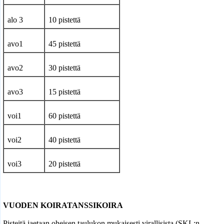
alo 3
10 pistettä
avo1
45 pistettä
avo2
30 pistettä
avo3
15 pistettä
voi1
60 pistettä
voi2
40 pistettä
voi3
20 pistettä
VUODEN KOIRATANSSIKOIRA
Pisteitä jaetaan oheisen taulukon mukaisesti virallisista (SKL:n