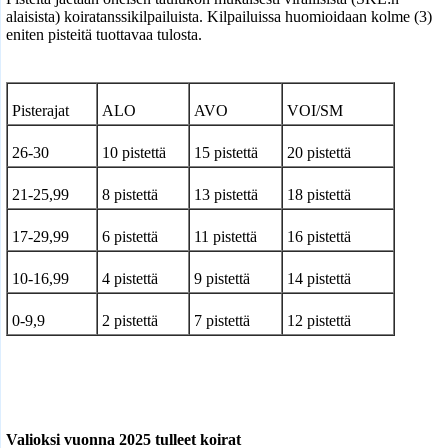
alaisista) koiratanssikilpailuista. Kilpailuissa huomioidaan kolme (3)
eniten pisteitä tuottavaa tulosta.
Pisterajat
ALO
AVO
VOI/SM
26-30
10 pistettä
15 pistettä
20 pistettä
21-25,99
8 pistettä
13 pistettä
18 pistettä
17-29,99
6 pistettä
11 pistettä
16 pistettä
10-16,99
4 pistettä
9 pistettä
14 pistettä
0-9,9
2 pistettä
7 pistettä
12 pistettä
Valioksi vuonna 2025 tulleet koirat