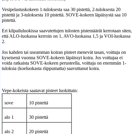
Vesipelastuskokeen 1-tuloksesta saa 30 pistettä, 2-tuloksesta 20
pistettä ja 3-tuloksesta 10 pistettä. SOVE-kokeen läpäisystä saa 10
pistettä.
Eri kilpailuluokissa saavutettujen tulosten pistemäärät kerrotaan siten,
että ALO-luokassa kerroin on 1, AVO-luokassa 1,5 ja VOI-luokassa
2.
Jos kahden tai useamman koiran pisteet menevät tasan, voittaja on
kyseisenä vuonna SOVE-kokeen läpäissyt koira. Jos voittajaa ei
voida ratkaista SOVE-kokeen perusteella, voittaja on enemmän 1-
tuloksia (koeluokasta riippumatta) saavuttanut koira.
Vepe-kokeista saatavat pisteet luokittain:
sove
10 pistettä
alo 1
30 pistettä
alo 2
20 pistettä