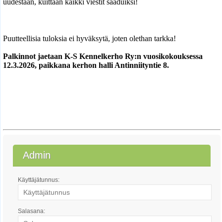
uudestaan, kuittaan kaikki viestit saaduiksi!
Puutteellisia tuloksia ei hyväksytä, joten olethan tarkka!
Palkinnot jaetaan K-S Kennelkerho Ry:n vuosikokouksessa
12.3.2026, paikkana kerhon halli Antinniityntie 8.
Admin
Käyttäjätunnus:
Salasana: