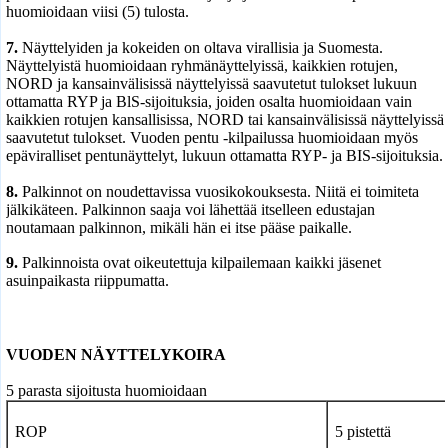
huomioidaan viisi (5) tulosta.
7.
Näyttelyiden ja kokeiden on oltava virallisia ja Suomesta.
Näyttelyistä huomioidaan ryhmänäyttelyissä, kaikkien rotujen,
NORD ja kansainvälisissä näyttelyissä saavutetut tulokset lukuun
ottamatta RYP ja BlS-sijoituksia, joiden osalta huomioidaan vain
kaikkien rotujen kansallisissa, NORD tai kansainvälisissä näyttelyissä
saavutetut tulokset. Vuoden pentu -kilpailussa huomioidaan myös
epäviralliset pentunäyttelyt, lukuun ottamatta RYP- ja BIS-sijoituksia.
8.
Palkinnot on noudettavissa vuosikokouksesta. Niitä ei toimiteta
jälkikäteen. Palkinnon saaja voi lähettää itselleen edustajan
noutamaan palkinnon, mikäli hän ei itse pääse paikalle.
9.
Palkinnoista ovat oikeutettuja kilpailemaan kaikki jäsenet
asuinpaikasta riippumatta.
VUODEN NÄYTTELYKOIRA
5 parasta sijoitusta huomioidaan
ROP
5 pistettä