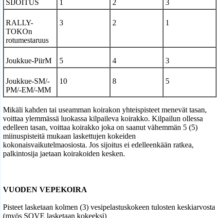
SIJOITUS
1
2
3
RALLY-
3
2
1
TOKOn
rotumestaruus
Joukkue-PiirM
5
4
3
Joukkue-SM/-
10
8
5
PM/-EM/-MM
Mikäli kahden tai useamman koirakon yhteispisteet menevät tasan,
voittaa ylemmässä luokassa kilpaileva koirakko. Kilpailun ollessa
edelleen tasan, voittaa koirakko joka on saanut vähemmän 5 (5)
miinuspisteitä mukaan laskettujen kokeiden
kokonaisvaikutelmaosiosta. Jos sijoitus ei edelleenkään ratkea,
palkintosija jaetaan koirakoiden kesken.
VUODEN VEPEKOIRA
Pisteet lasketaan kolmen (3) vesipelastuskokeen tulosten keskiarvosta
(myös SOVE lasketaan kokeeksi)