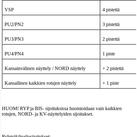
VSP
4 pistettä
PU2/PN2
3 pistettä
PU3/PN3
2 pistettä
PU4/PN4
1 piste
Kansainvälinen näyttely / NORD
näyttely
+ 2 pistettä
Kansallinen kaikkien rotujen näyttely
+ 1 piste
HUOM! RYP ja BIS- sijoituksissa huomioidaan vain kaikkien
rotujen, NORD- ja KV-näyttelyiden sijoitukset.
Ryhmäkilpailusijoitukset: