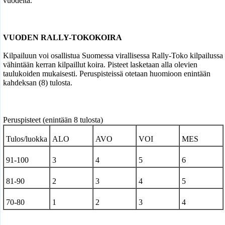
vuodelta.
VUODEN RALLY-TOKOKOIRA
Kilpailuun voi osallistua Suomessa virallisessa Rally-Toko kilpailussa
vähintään kerran kilpaillut koira. Pisteet lasketaan alla olevien
taulukoiden mukaisesti. Peruspisteissä otetaan huomioon enintään
kahdeksan (8) tulosta.
Peruspisteet (enintään 8 tulosta)
Tulos/luokka
ALO
AVO
VOI
MES
91-100
3
4
5
6
81-90
2
3
4
5
70-80
1
2
3
4