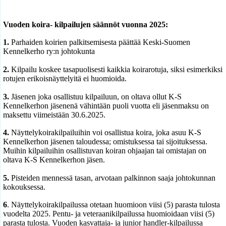
Vuoden koira- kilpailujen säännöt vuonna 2025:
1.
Parhaiden koirien palkitsemisesta päättää Keski-Suomen
Kennelkerho ry:n johtokunta
2.
Kilpailu koskee tasapuolisesti kaikkia koirarotuja, siksi esimerkiksi
rotujen erikoisnäyttelyitä ei huomioida.
3.
Jäsenen joka osallistuu kilpailuun, on oltava ollut K-S
Kennelkerhon jäsenenä vähintään puoli vuotta eli jäsenmaksu on
maksettu viimeistään 30.6.2025.
4.
Näyttelykoirakilpailuihin voi osallistua koira, joka asuu K-S
Kennelkerhon jäsenen taloudessa; omistuksessa tai sijoituksessa.
Muihin kilpailuihin osallistuvan koiran ohjaajan tai omistajan on
oltava K-S Kennelkerhon jäsen.
5.
Pisteiden mennessä tasan, arvotaan palkinnon saaja johtokunnan
kokouksessa.
6
. Näyttelykoirakilpailussa otetaan huomioon viisi (5) parasta tulosta
vuodelta 2025. Pentu- ja veteraanikilpailussa huomioidaan viisi (5)
parasta tulosta. Vuoden kasvattaja- ja junior handler-
kilpailussa