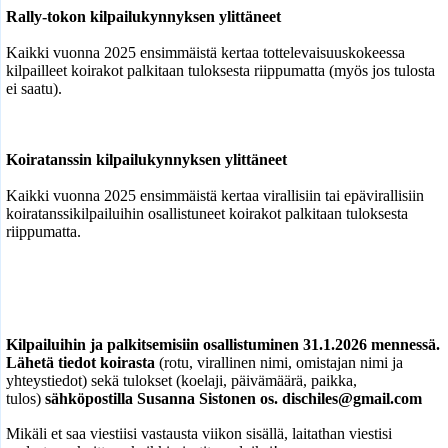
Rally-tokon kilpailukynnyksen ylittäneet
Kaikki vuonna 2025 ensimmäistä kertaa tottelevaisuuskokeessa
kilpailleet koirakot palkitaan tuloksesta riippumatta (myös jos tulosta
ei saatu).
Koiratanssin kilpailukynnyksen ylittäneet
Kaikki vuonna 2025 ensimmäistä kertaa virallisiin tai epävirallisiin
koiratanssikilpailuihin osallistuneet koirakot palkitaan tuloksesta
riippumatta.
Kilpailuihin ja palkitsemisiin osallistuminen 31.1.2026 mennessä.
Lähetä tiedot koirasta
(rotu, virallinen nimi, omistajan nimi ja
yhteystiedot) sekä tulokset (koelaji, päivämäärä, paikka,
tulos)
sähköpostilla Susanna Sistonen os. dischiles@gmail.com
Mikäli et saa viestiisi vastausta viikon sisällä, laitathan viestisi