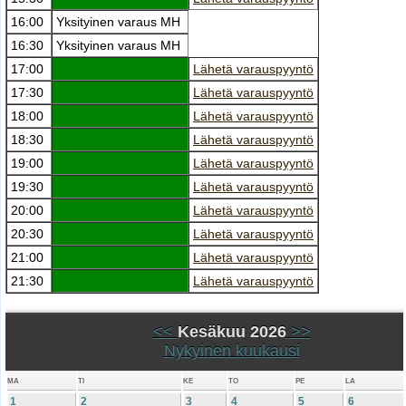
16:00
Yksityinen varaus MH
16:30
Yksityinen varaus MH
17:00
Lähetä varauspyyntö
17:30
Lähetä varauspyyntö
18:00
Lähetä varauspyyntö
18:30
Lähetä varauspyyntö
19:00
Lähetä varauspyyntö
19:30
Lähetä varauspyyntö
20:00
Lähetä varauspyyntö
20:30
Lähetä varauspyyntö
21:00
Lähetä varauspyyntö
21:30
Lähetä varauspyyntö
<<
Kesäkuu 2026
>>
Nykyinen kuukausi
MA
TI
KE
TO
PE
LA
1
2
3
4
5
6