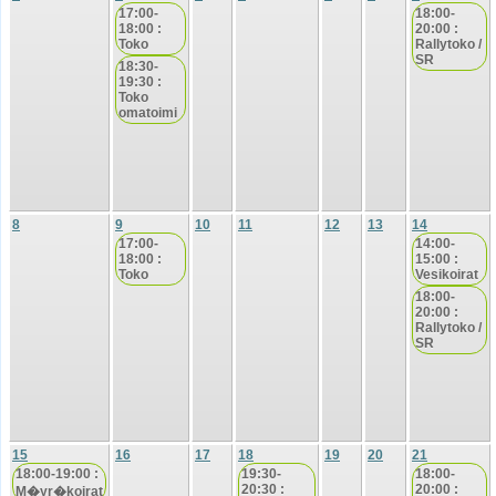
17:00-
18:00-
18:00 :
20:00 :
Toko
Rallytoko /
SR
18:30-
19:30 :
Toko
omatoimi
8
9
10
11
12
13
14
17:00-
14:00-
18:00 :
15:00 :
Toko
Vesikoirat
18:00-
20:00 :
Rallytoko /
SR
15
16
17
18
19
20
21
18:00-19:00 :
19:30-
18:00-
20:30 :
20:00 :
M�yr�koirat