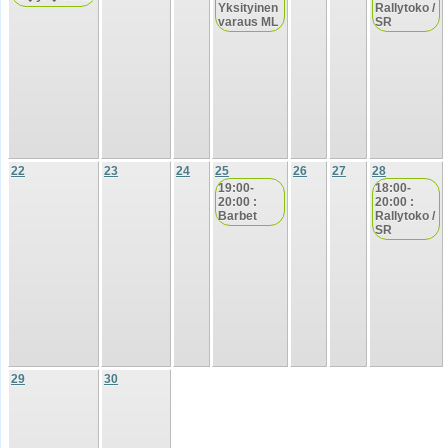
Yksityinen
Rallytoko /
varaus ML
SR
22
23
24
25
26
27
28
19:00-
18:00-
20:00 :
20:00 :
Barbet
Rallytoko /
SR
29
30